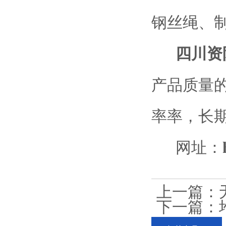
钢丝绳、
四川资
产品质量
率率，长
网址：
上一篇：
下一篇：