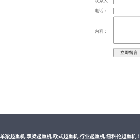
联系人：
电话：
10吨防爆单梁
内容：
轻型天车的优势 1
单梁起重机-双梁起重机-欧式起重机-行业起重机-纽科伦起重机