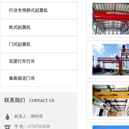
行业专用桥式起重机
欧式起重机
门式起重机
双梁行车行吊
集装箱龙门吊
联系我们
CONTACT US
联系人：周经理
手 机：17337313559