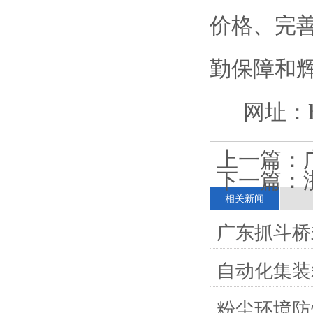
价格、完
勤保障和
网址：
上一篇：
下一篇：
相关新闻
广东抓斗桥
自动化集装
粉尘环境防