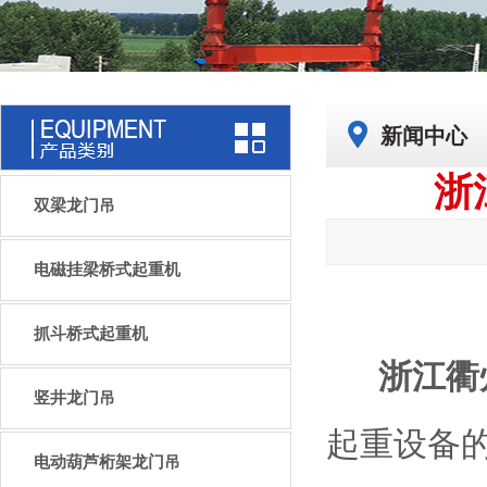
新闻中心
浙
双梁龙门吊
电磁挂梁桥式起重机
抓斗桥式起重机
浙江衢
竖井龙门吊
起重设备
电动葫芦桁架龙门吊