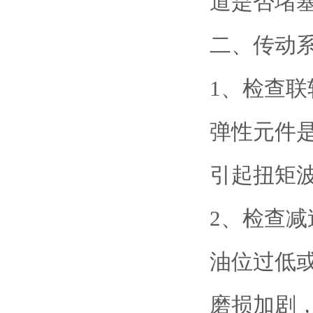
道是否堵
二、传动
1、检查
弹性元件
引起扭矩
2、检查
油位过低
磨损加剧