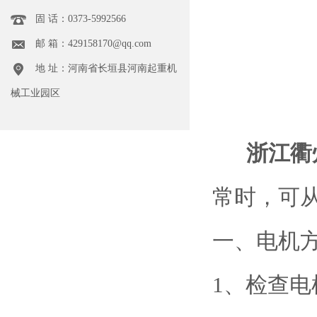
固 话：0373-5992566
邮 箱：429158170@qq.com
地 址：河南省长垣县河南起重机
械工业园区
浙江衢
常时，可
一、电机
1、检查