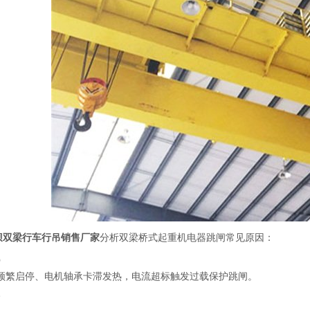
坝双梁行车行吊销售厂家
分析双梁桥式起重机电器跳闸常见原因：
载
频繁启停、电机轴承卡滞发热，电流超标触发过载保护跳闸。
路