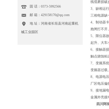
线缆磨损破
固 话：0373-5992566
3、缺相运
邮 箱：429158170@qq.com
三相电源缺
4、制动器
地 址：河南省长垣县河南起重机
抱闸打不开
械工业园区
5、限位器
起升、大车
6、接触器
触点烧蚀粘
7、变频系
变频器过载
8、电源电
厂区电压偏
9、接地漏
金属外壳接
四川阿