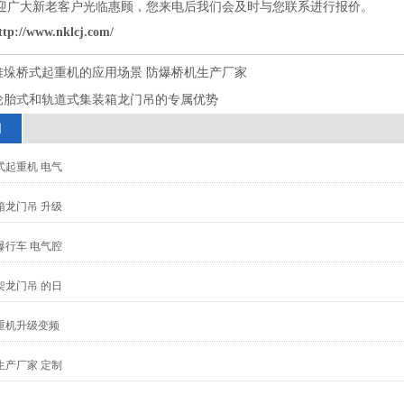
迎广大新老客户光临惠顾，您来电后我们会及时与您联系进行报价。
ttp://www.nklcj.com/
堆垛桥式起重机的应用场景 防爆桥机生产厂家
轮胎式和轨道式集装箱龙门吊的专属优势
闻
式起重机 电气
箱龙门吊 升级
爆行车 电气腔
架龙门吊 的日
重机升级变频
生产厂家 定制