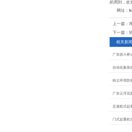
的周到，欢
网址：
h
上一篇：
下一篇：
相关新
广东抓斗桥
自动化集装
粉尘环境防
广东云浮花
定速欧式起
门式起重机