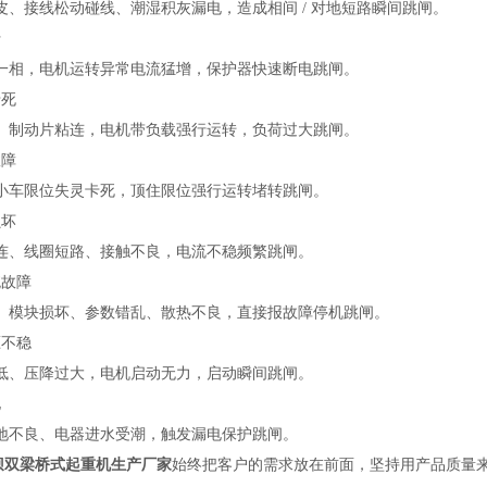
皮、接线松动碰线、潮湿积灰漏电，造成相间 / 对地短路瞬间跳闸。
行
一相，电机运转异常电流猛增，保护器快速断电跳闸。
卡死
、制动片粘连，电机带负载强行运转，负荷过大跳闸。
故障
小车限位失灵卡死，顶住限位强行运转堵转跳闸。
损坏
连、线圈短路、接触不良，电流不稳频繁跳闸。
统故障
、模块损坏、参数错乱、散热不良，直接报故障停机跳闸。
压不稳
低、压降过大，电机启动无力，启动瞬间跳闸。
电
地不良、电器进水受潮，触发漏电保护跳闸。
坝双梁桥式起重机生产厂家
始终把客户的需求放在前面，坚持用产品质量